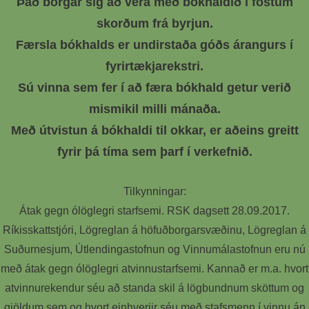
Það borgar sig að vera með bókhaldið í föstum
skorðum frá byrjun.
Færsla bókhalds er undirstaða góðs árangurs í
fyrirtækjarekstri.
Sú vinna sem fer í að færa bókhald getur verið
mismikil milli mánaða.
Með útvistun á bókhaldi til okkar, er aðeins greitt
fyrir þá tíma sem þarf í verkefnið.
Tilkynningar:
Átak gegn ólöglegri starfsemi. RSK dagsett 28.09.2017.
Ríkisskattstjóri, Lögreglan á höfuðborgarsvæðinu, Lögreglan á
Suðurnesjum, Útlendingastofnun og Vinnumálastofnun eru nú
með átak gegn ólöglegri atvinnustarfsemi. Kannað er m.a. hvort
atvinnurekendur séu að standa skil á lögbundnum sköttum og
gjöldum sem og hvort einhverjir séu með stafsmenn í vinnu án