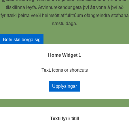
tilskilinna leyfa. Atvinnurekendur geta því átt vona á því að
fyrirtæki þeirra verði heimsótt af fulltrúum ofangreindra stofnana
næstu daga.
Betri skil borga sig
Home Widget 1
Text, icons or shortcuts
Upplysingar
Texti fyrir titill