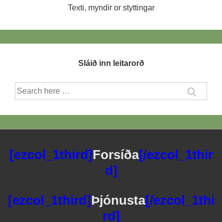
Texti, myndir or styttingar
Sláið inn leitarorð
Search
for:
[ezcol_1third]
Forsíða
[/ezcol_1thir
d]
[ezcol_1third]
Þjónusta
[/ezcol_1thi
rd]