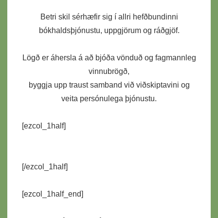
Betri skil sérhæfir sig í allri hefðbundinni
bókhaldsþjónustu, uppgjörum og ráðgjöf.
Lögð er áhersla á að bjóða vönduð og fagmannleg
vinnubrögð,
byggja upp traust samband við viðskiptavini og
veita persónulega þjónustu.
[ezcol_1half]
[/ezcol_1half]
[ezcol_1half_end]