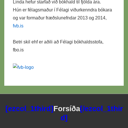
Linda hefur starfað við bókhald til fjölda ára.
Hún er félagsmaður í Félagi viðurkenndra bókara
og var formaður fræðslunefndar 2013 og 2014,
fvb.is
Betri skil ehf er aðili að Félagi bókhaldsstofa,
fbo.is
[ezcol_1third]
Forsíða
[/ezcol_1thir
d]