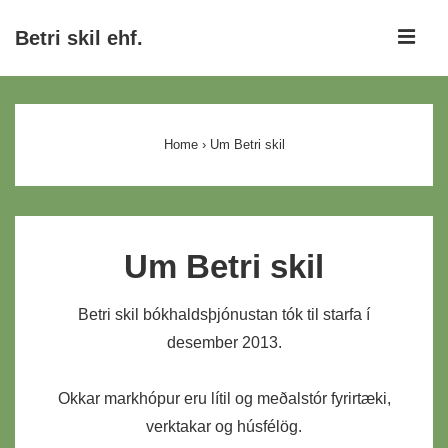
↓
ME
Betri skil ehf.
Skip
to
Main
Main
Navigation
Content
Home
›
Um Betri skil
Um Betri skil
Betri skil bókhaldsþjónustan tók til starfa í
desember 2013.
Okkar markhópur eru lítil og meðalstór fyrirtæki,
verktakar og húsfélög.