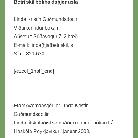
Betri skil bókhaldsþjónusta
Linda Kristín Guðmundsdóttir
Viðurkenndur bókari
Aðsetur: Súðavogur 7, 2 hæð
E-mail: linda(hja)betriskil.is
Sími: 821-6301
[/ezcol_1half_end]
Framkvæmdastjóri er Linda Kristín
Guðmundsdóttir
Linda útskrifaðist sem Viðurkenndur bókari frá
Háskóla Reykjavíkur í janúar 2008.